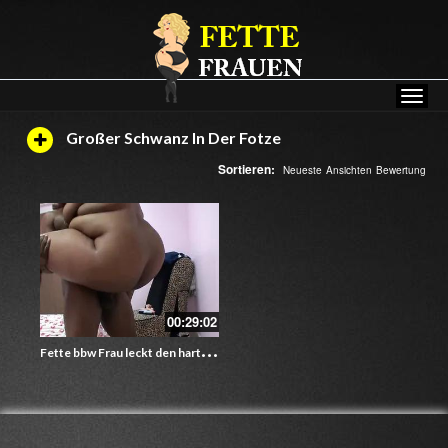
Großer Schwanz In Der Fotze
Sortieren:
Neueste
Ansichten
Bewertung
00:29:02
F
ette bbw Frau leckt den harten Schwanz ihres Lovers